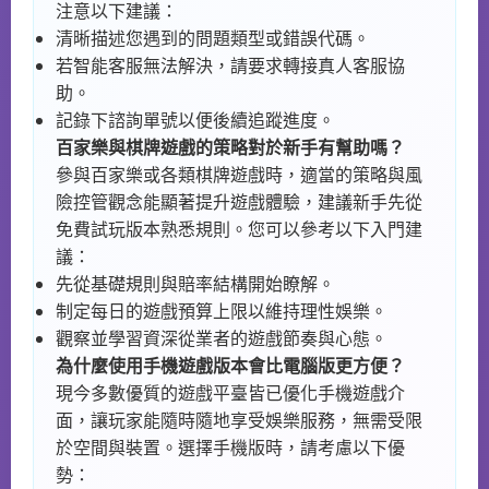
注意以下建議：
清晰描述您遇到的問題類型或錯誤代碼。
若智能客服無法解決，請要求轉接真人客服協
助。
記錄下諮詢單號以便後續追蹤進度。
百家樂與棋牌遊戲的策略對於新手有幫助嗎？
參與百家樂或各類棋牌遊戲時，適當的策略與風
險控管觀念能顯著提升遊戲體驗，建議新手先從
免費試玩版本熟悉規則。您可以參考以下入門建
議：
先從基礎規則與賠率結構開始瞭解。
制定每日的遊戲預算上限以維持理性娛樂。
觀察並學習資深從業者的遊戲節奏與心態。
為什麼使用手機遊戲版本會比電腦版更方便？
現今多數優質的遊戲平臺皆已優化手機遊戲介
面，讓玩家能隨時隨地享受娛樂服務，無需受限
於空間與裝置。選擇手機版時，請考慮以下優
勢：