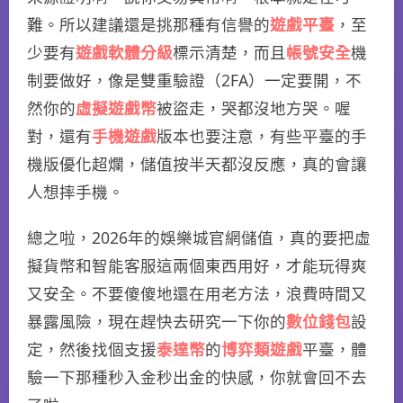
難。所以建議還是挑那種有信譽的
遊戲平臺
，至
少要有
遊戲軟體分級
標示清楚，而且
帳號安全
機
制要做好，像是雙重驗證（2FA）一定要開，不
然你的
虛擬遊戲幣
被盜走，哭都沒地方哭。喔
對，還有
手機遊戲
版本也要注意，有些平臺的手
機版優化超爛，儲值按半天都沒反應，真的會讓
人想摔手機。
總之啦，2026年的娛樂城官網儲值，真的要把虛
擬貨幣和智能客服這兩個東西用好，才能玩得爽
又安全。不要傻傻地還在用老方法，浪費時間又
暴露風險，現在趕快去研究一下你的
數位錢包
設
定，然後找個支援
泰達幣
的
博弈類遊戲
平臺，體
驗一下那種秒入金秒出金的快感，你就會回不去