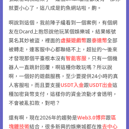
就要小心了，這八成是釣魚網站啦，齁。
啊說到這個，我前陣子纔看到一個案例，有個網
友在Dcard上抱怨說他玩某個娛樂城，結果帳號
莫名其妙被盜，裡面的
虛擬遊戲幣
跟
泰達幣
全部
被轉走，連客服中心都聯絡不上，超扯的～後來
才發現那個平臺根本沒有
智能客服
，只有一個機
器人一直跳針回覆，啊這種你敢玩嗎？所以說
啊，一個好的遊戲服務，至少要提供24小時的真
人客服啦，而且要支援
USDT入金
跟
USDT出金
這
種加密貨幣支付，這樣你的資金流動才會透明，
不會被亂扣款，對吧？
還有啊，現在2026年的趨勢是
Web3.0博弈
跟
區
塊鏈技術
結合，很多新興的娛樂城都在推
去中心