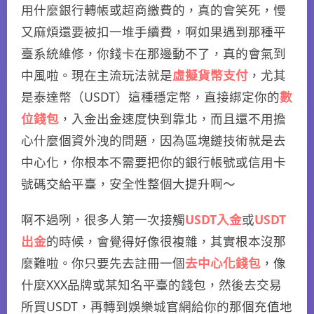
用什麼銀行轉帳或超商繳費的，真的會笑死，慢
又麻煩還要被扣一堆手續費，啊如果遇到那種平
臺系統維修，你錢卡在那邊動不了，真的會氣到
中風啦。現在主流玩法就是
虛擬貨幣支付
，尤其
是泰達幣（USDT）這種穩定幣，直接綁定你的
數
位錢包
，入金出金速度快到靠北，而且還不用擔
心什麼個資外洩的問題，因為區塊鏈技術就是去
中心化，你根本不需要把你的銀行帳號或信用卡
號碼交給平臺，安全性整個大提升啊～
啊不過咧，很多人第一次接觸
USDT入金
或
USDT
出金
的時候，會覺得好像很複雜，其實根本沒那
麼難啦。你只要先去註冊一個
去中心化錢包
，像
什麼XXX品牌或某知名平臺的錢包，然後去交易
所買USDT，再轉到娛樂城官網給你的那個充值地