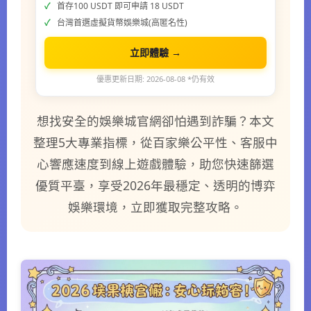
首存100 USDT 即可申請 18 USDT
台灣首選虛擬貨幣娛樂城(高匿名性)
立即體驗 →
優惠更新日期: 2026-08-08 *仍有效
想找安全的娛樂城官網卻怕遇到詐騙？本文
整理5大專業指標，從百家樂公平性、客服中
心響應速度到線上遊戲體驗，助您快速篩選
優質平臺，享受2026年最穩定、透明的博弈
娛樂環境，立即獲取完整攻略。