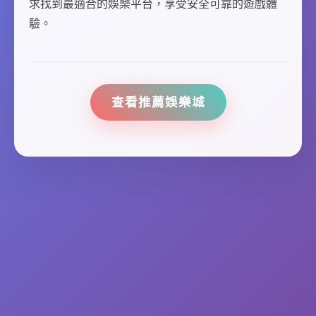
求找到最適合的娛樂平台，享受安全可靠的遊戲體
驗。
查看推薦娛樂城