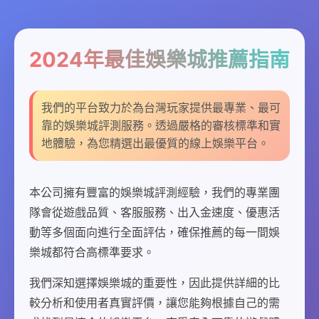
2024年最佳娛樂城推薦指南
我們的平台致力於為台灣玩家提供最專業、最可
靠的娛樂城評測服務。透過嚴格的審核標準和實
地體驗，為您精選出最優質的線上娛樂平台。
本公司擁有豐富的娛樂城評測經驗，我們的專業團
隊會從遊戲品質、客服服務、出入金速度、優惠活
動等多個面向進行全面評估，確保推薦的每一間娛
樂城都符合高標準要求。
我們深知選擇娛樂城的重要性，因此提供詳細的比
較分析和使用者真實評價，讓您能夠根據自己的需